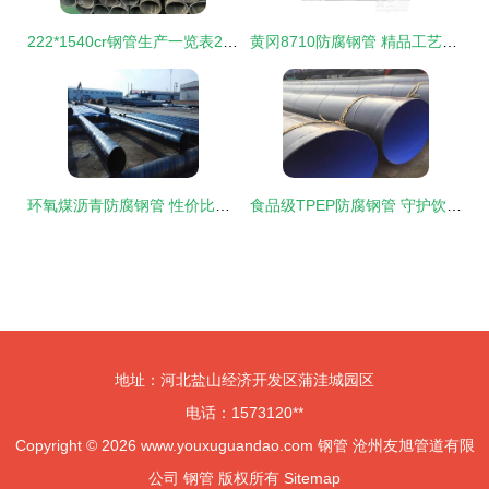
222*1540cr钢管生产一览表2022已更新(今日/推荐) 防腐钢管行业新标杆
黄冈8710防腐钢管 精品工艺成就精致品质
环氧煤沥青防腐钢管 性价比之选，品质与价值的双重保障
食品级TPEP防腐钢管 守护饮水安全，铸就健康防线
地址：河北盐山经济开发区蒲洼城园区
电话：1573120**
Copyright © 2026
www.youxuguandao.com
钢管
沧州友旭管道有限
公司
钢管
版权所有
Sitemap