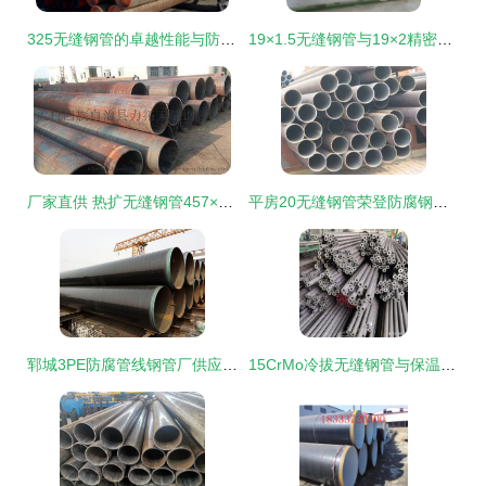
325无缝钢管的卓越性能与防腐要点解析
19×1.5无缝钢管与19×2精密钢管 批发零售，防腐品质之选
厂家直供 热扩无缝钢管457×10，20#流体管，孟村力拓无缝钢管品质之选
平房20无缝钢管荣登防腐钢管厂家百强企业榜单
郓城3PE防腐管线钢管厂供应专业防腐钢管，品质保障来源明确
15CrMo冷拔无缝钢管与保温钢管 产品质量深度解析