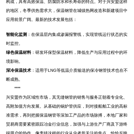
构成，具有高效保温、防腐防水和长寿命的特点。对于兴安盟这样
的地区，冬季供热需求大，保温钢管在城镇热网改造和新建项目中
应用前景广阔。最新的技术发展包括：
智能化监测
：在保温层内集成渗漏报警线，实现管线运行状态的实
时监控。
绿色保温材料
：研发环保型保温材料，降低生产与应用过程中的环
境影响。
深冷保温技术
：适用于LNG等低温介质输送的保冷钢管技术也在不
断成熟。
****
兴安盟作为区域性市场，其无缝钢管的销售与服务正朝着专业化、
高附加值方向发展。从基础的锅炉管供应，到对接船舶工业的高标
准需求，再到把握保温钢管等深加工产品的市场脉搏，本地厂家和
贸易商需要紧密跟踪冶金行业信息，加强与上游生产厂商及下游终
端用户的协作。像李镇这样的行业从业者所关注的焦点，恰恰反映