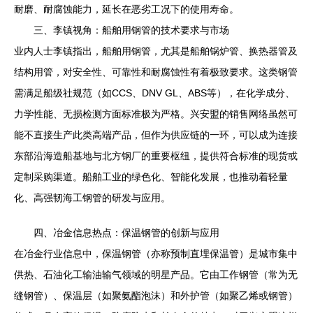
耐磨、耐腐蚀能力，延长在恶劣工况下的使用寿命。
三、李镇视角：船舶用钢管的技术要求与市场
业内人士李镇指出，船舶用钢管，尤其是船舶锅炉管、换热器管及
结构用管，对安全性、可靠性和耐腐蚀性有着极致要求。这类钢管
需满足船级社规范（如CCS、DNV GL、ABS等），在化学成分、
力学性能、无损检测方面标准极为严格。兴安盟的销售网络虽然可
能不直接生产此类高端产品，但作为供应链的一环，可以成为连接
东部沿海造船基地与北方钢厂的重要枢纽，提供符合标准的现货或
定制采购渠道。船舶工业的绿色化、智能化发展，也推动着轻量
化、高强韧海工钢管的研发与应用。
四、冶金信息热点：保温钢管的创新与应用
在冶金行业信息中，保温钢管（亦称预制直埋保温管）是城市集中
供热、石油化工输油输气领域的明星产品。它由工作钢管（常为无
缝钢管）、保温层（如聚氨酯泡沫）和外护管（如聚乙烯或钢管）