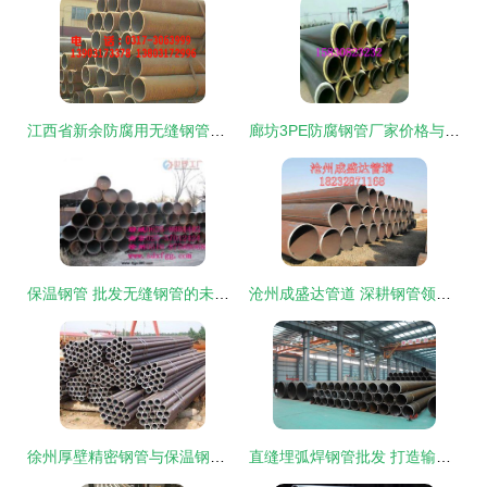
江西省新余防腐用无缝钢管市场动态 厂家最新报价与行业资讯解析
廊坊3PE防腐钢管厂家价格与产品深度解析 选择与优势全指南
保温钢管 批发无缝钢管的未来趋势与选购指南
沧州成盛达管道 深耕钢管领域，以专业之姿缔造管道工程品质标杆
徐州厚壁精密钢管与保温钢管的行业应用与技术优势
直缝埋弧焊钢管批发 打造输油输气管线与海洋隔水套管的高品质防腐方案