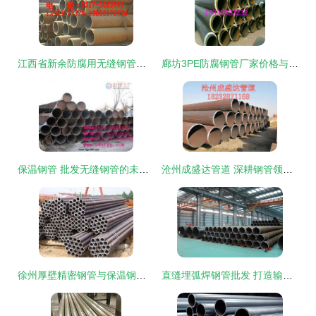
江西省新余防腐用无缝钢管市场动态 厂家最新报价与行业资讯解析
廊坊3PE防腐钢管厂家价格与产品深度解析 选择与优势全指南
保温钢管 批发无缝钢管的未来趋势与选购指南
沧州成盛达管道 深耕钢管领域，以专业之姿缔造管道工程品质标杆
徐州厚壁精密钢管与保温钢管的行业应用与技术优势
直缝埋弧焊钢管批发 打造输油输气管线与海洋隔水套管的高品质防腐方案